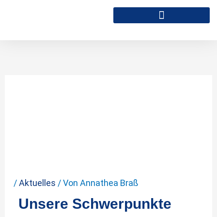
Zum
Inhalt
springen
Schwerpunkte in
2025
/
Aktuelles
/ Von
Annathea Braß
Unsere Schwerpunkte