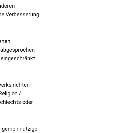
nderen
ine Verbesserung
denen
e abgesprochen
it eingeschränkt
werks richten
eligion /
schlechts oder
n gemeinnütziger