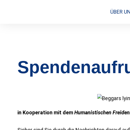
Zum
ÜBER U
Inhalt
springen
Spendenaufruf
in Kooperation mit dem
Humanistischen Freiden
Sicher sind Sie durch die Nachrichten darauf a