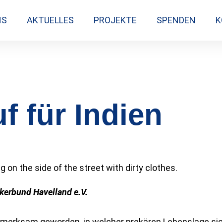
NS
AKTUELLES
PROJEKTE
SPENDEN
K
 für Indien
kerbund Havelland e.V.
ufmerksam geworden, in welcher prekären Lebenslage sic