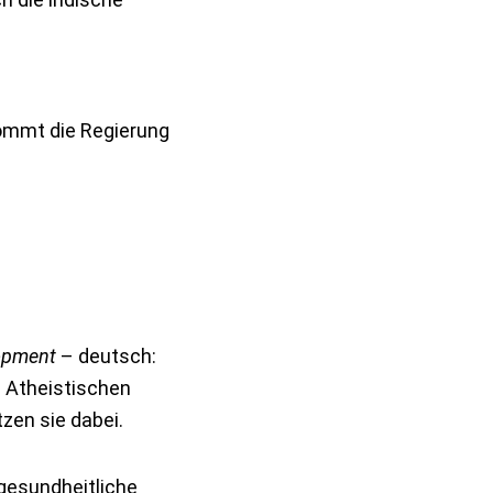
ommt die Regierung
opment
– deutsch:
s Atheistischen
tzen sie dabei.
 gesundheitliche