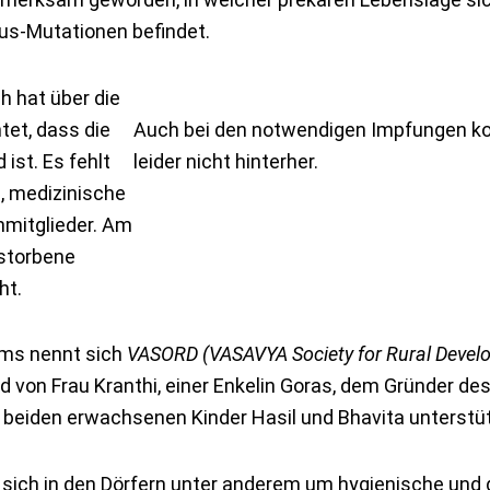
us-Mutationen befindet.
h hat über die
tet, dass die
Auch bei den notwendigen Impfungen k
ist. Es fehlt
leider nicht hinterher.
, medizinische
enmitglieder. Am
rstorbene
ht.
ums nennt sich
VASORD (VASAVYA Society for Rural Devel
rd von Frau Kranthi, einer Enkelin Goras, dem Gründer de
e beiden erwachsenen Kinder Hasil und Bhavita unterstü
rt sich in den Dörfern unter anderem um hygienische und