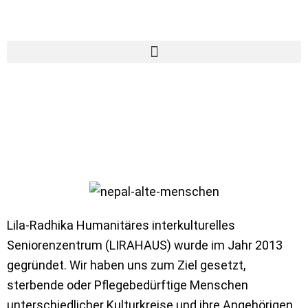
Zum
Inhalt
springen
Würdevoll Altern in
Nepal: LIRA Haus
Lila-Radhika Humanitäres interkulturelles
Seniorenzentrum (LIRAHAUS) wurde im Jahr 2013
gegründet. Wir haben uns zum Ziel gesetzt,
sterbende oder Pflegebedürftige Menschen
unterschiedlicher Kulturkreise und ihre Angehörigen